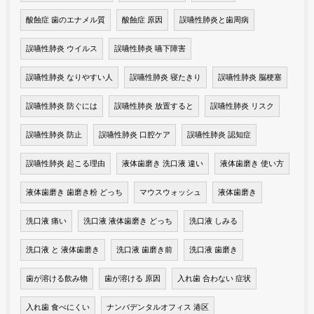
酸蝕症 歯のエナメル質
酸蝕症 原因
誤嚥性肺炎と歯周病
誤嚥性肺炎 ウイルス
誤嚥性肺炎 嚥下障害
誤嚥性肺炎 なりやすい人
誤嚥性肺炎 寝たきり
誤嚥性肺炎 脳梗塞
誤嚥性肺炎 防ぐには
誤嚥性肺炎 放置すると
誤嚥性肺炎 リスク
誤嚥性肺炎 防止
誤嚥性肺炎 口腔ケア
誤嚥性肺炎 認知症
誤嚥性肺炎 起こる理由
液体歯磨き 洗口液 違い
液体歯磨き 使い方
液体歯磨き 歯磨き粉 どっち
マウスウォッシュ
液体歯磨き
洗口液 痛い
洗口液 液体歯磨き どっち
洗口液 しみる
洗口液 と 液体歯磨き
洗口液 歯磨き前
洗口液 歯磨き
歯が溶ける飲み物
歯が溶ける 原因
入れ歯 合わない 症状
入れ歯 食べにくい
ナンバデンタルオフィス 港区