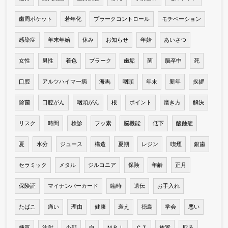
歯周ポケット
若年化
プラークコントロール
モチベーション
感染症
年末年始
休み
お知らせ
年始
あいさつ
女性
男性
着色
プラーク
歯垢
菌
脳卒中
死
口腔
アルツハイマー病
海馬
咽頭
年末
新年
挨拶
除菌
口腔がん
咽頭がん
根
ポイント
磨き方
解決
リスク
時間
検診
フッ素
脳機能
低下
酸蝕症
夏
水分
ジュース
構造
夏期
レジン
喫煙
銀歯
セラミック
メタル
ジルコニア
保険
年齢
正月
保険証
マイナンバーカード
臨時
遺伝
お手入れ
たばこ
痛い
理由
健康
衰え
徳島
学会
悪い
糖質
注射
小顔
白
ＭＲＩ
ＣＴ
放置
取る