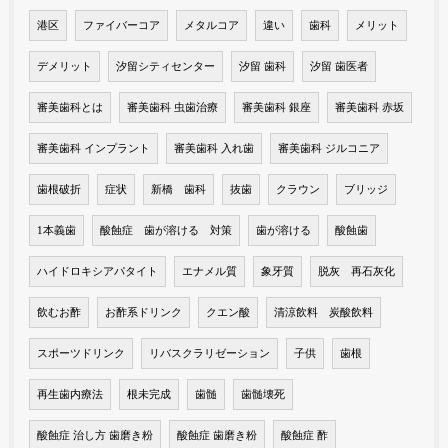
港区
ファイバーコア
メタルコア
違い
歯科
メリット
デメリット
汐留シティセンター
汐留 歯科
汐留 歯医者
審美歯科とは
審美歯科 虫歯治療
審美歯科 銀座
審美歯科 赤坂
審美歯科 インプラント
審美歯科 入れ歯
審美歯科 ジルコニア
歯根破折
症状
新橋 歯科
抜歯
クラウン
ブリッジ
1本義歯
酸蝕症 歯が溶ける 対策
歯が溶ける
酸蝕歯
ハイドロキシアパタイト
エナメル質
象牙質
脱灰 再石灰化
飲むお酢
お酢系ドリンク
クエン酸
清涼飲料 炭酸飲料
スポーツドリンク
リバスクラリゼーション
子供
歯根
再生歯内療法
根未完成
歯髄
歯髄壊死
酸蝕症 治し方 歯磨き粉
酸蝕症 歯磨き粉
酸蝕症 酢