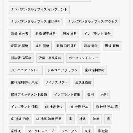
ナンバデンタルオフィス インプラント
ナンバデンタルオフィス 電話番号
ナンバデンタルオフィス アクセス
新橋 歯医者
新橋 審美歯科
難波 歯科
インプラント 難波
歯医者 新橋
歯科 新橋
新橋 口腔外科
新橋 難波
難波 新橋
新橋駅 歯医者
汐留 審美歯科
ポーセレンインレー
ジルコニアインレー
ジルコニア クラウン
歯根端切除術
歯根端切除術 東京
サイナスリフト
金属床義歯
磁性アタッチメント義歯
インプラント費用
費用
分割
インプラント 価格
歯 神経 抜く
歯 神経 死ぬ
歯 神経 死ぬ 膿
歯 神経 治療
歯 神経 治療 回数
歯
神経
治療
膿
歯髄炎
マイクロスコープ
ラバーダム
東京
顕微鏡