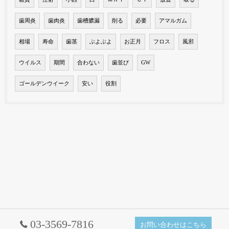
歯周炎
歯肉炎
歯槽膿漏
削る
必要
アマルガム
相場
寿命
歯茎
ぶよぶよ
お正月
フロス
風邪
ウイルス
期間
合わない
歯並び
GW
ゴールデンウイーク
安い
役割
03-3569-7816
お問い合わせはこちら