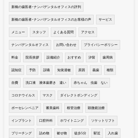
新橋の歯医者･ナンバデンタルオフィスの評判
新橋の歯医者･ナンバデンタルオフィスのお客様の声
サービス
メニュー
スタッフ
よくある質問
アクセス
ナンバデンタルオフィス
お問い合わせ
プライバシーポリシー
料金
院長挨拶
設備紹介
おすすめ
汐留
歯周病
認知症
予防
誤嚥
知覚過敏
原因
義歯
種類
自費
洗口液 液体歯磨き 違い
赤ちゃん 虫歯 ない
コロナウイルス
マスク
ダイレクトボンディング
ポーセレンベニア
審美歯科
根管治療
顕微鏡治療
インプラント
口腔外科
ホワイトニング
ソケットリフト
ブリーチング
詰め物
被せ物
徒歩5分
駅近
入れ歯