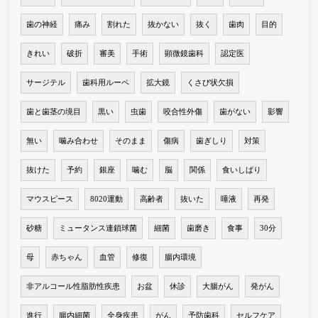
歯の神経
痛み
割れた
抜かない
抜く
歯肉
目的
きれい
破折
審美
手術
顕微鏡歯科
認定医
サージテル
歯科用ルーペ
拡大鏡
くさび状欠損
歯と歯茎の境目
黒い
虫歯
咬合性外傷
歯がない
影響
無い
噛み合わせ
そのまま
傷病
歯ぎしり
対策
抜けた
予約
銀座
噛む
脳
関係
食いしばり
マウスピース
8020運動
高齢者
抜いた
唾液
再発
砂糖
ミュータンス連鎖球菌
細菌
歯磨き
食事
30分
母
赤ちゃん
血管
修復
腸内環境
非アルコール性脂肪性疾患
お盆
休診
大腸がん
発がん
進行
腸内細菌
全身疾患
がん
予防歯科
セルフケア