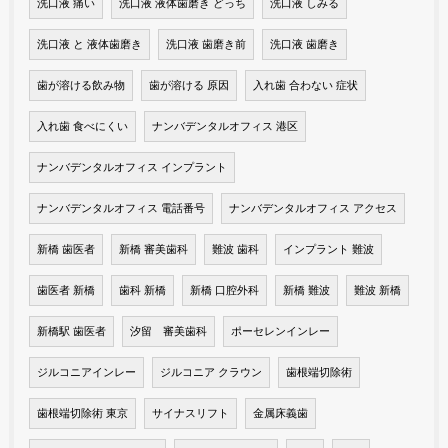
洗口液 痛い
洗口液 液体歯磨き どっち
洗口液 しみる
洗口液 と 液体歯磨き
洗口液 歯磨き前
洗口液 歯磨き
歯が溶ける飲み物
歯が溶ける 原因
入れ歯 合わない 症状
入れ歯 食べにくい
ナンバデンタルオフィス 港区
ナンバデンタルオフィス インプラント
ナンバデンタルオフィス 電話番号
ナンバデンタルオフィス アクセス
新橋 歯医者
新橋 審美歯科
難波 歯科
インプラント 難波
歯医者 新橋
歯科 新橋
新橋 口腔外科
新橋 難波
難波 新橋
新橋駅 歯医者
汐留 審美歯科
ポーセレンインレー
ジルコニアインレー
ジルコニア クラウン
歯根端切除術
歯根端切除術 東京
サイナスリフト
金属床義歯