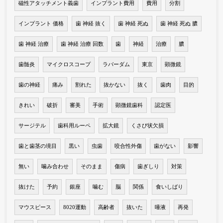
磁性アタッチメント義歯
インプラント費用
費用
分割
インプラント 価格
歯 神経 抜く
歯 神経 死ぬ
歯 神経 死ぬ 膿
歯 神経 治療
歯 神経 治療 回数
歯
神経
治療
膿
歯髄炎
マイクロスコープ
ラバーダム
東京
顕微鏡
歯の神経
痛み
割れた
抜かない
抜く
歯肉
目的
きれい
破折
審美
手術
顕微鏡歯科
認定医
サージテル
歯科用ルーペ
拡大鏡
くさび状欠損
歯と歯茎の境目
黒い
虫歯
咬合性外傷
歯がない
影響
無い
噛み合わせ
そのまま
傷病
歯ぎしり
対策
抜けた
予約
銀座
噛む
脳
関係
食いしばり
マウスピース
8020運動
高齢者
抜いた
唾液
再発