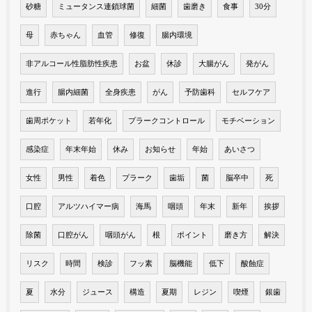
砂糖
ミュータンス連鎖球菌
細菌
歯磨き
食事
30分
母
赤ちゃん
血管
修復
腸内環境
非アルコール性脂肪性疾患
お盆
休診
大腸がん
発がん
進行
腸内細菌
全身疾患
がん
予防歯科
セルフケア
歯周ポケット
若年化
プラークコントロール
モチベーション
感染症
年末年始
休み
お知らせ
年始
あいさつ
女性
男性
着色
プラーク
歯垢
菌
脳卒中
死
口腔
アルツハイマー病
海馬
咽頭
年末
新年
挨拶
除菌
口腔がん
咽頭がん
根
ポイント
磨き方
解決
リスク
時間
検診
フッ素
脳機能
低下
酸蝕症
夏
水分
ジュース
構造
夏期
レジン
喫煙
銀歯