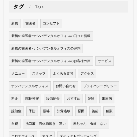
タグ
Tags
新橋
歯医者
コンセプト
新橋の歯医者･ナンバデンタルオフィスの口コミ情報
新橋の歯医者･ナンバデンタルオフィスの評判
新橋の歯医者･ナンバデンタルオフィスのお客様の声
サービス
メニュー
スタッフ
よくある質問
アクセス
ナンバデンタルオフィス
お問い合わせ
プライバシーポリシー
料金
院長挨拶
設備紹介
おすすめ
汐留
歯周病
認知症
予防
誤嚥
知覚過敏
原因
義歯
種類
自費
洗口液 液体歯磨き 違い
赤ちゃん 虫歯 ない
コロナウイルス
マスク
ダイレクトボンディング