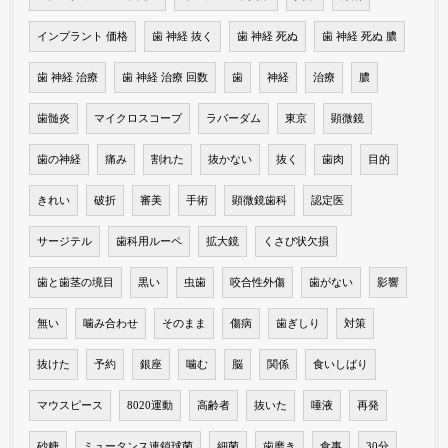
インプラント 価格
歯 神経 抜く
歯 神経 死ぬ
歯 神経 死ぬ 膿
歯 神経 治療
歯 神経 治療 回数
歯
神経
治療
膿
歯髄炎
マイクロスコープ
ラバーダム
東京
顕微鏡
歯の神経
痛み
割れた
抜かない
抜く
歯肉
目的
きれい
破折
審美
手術
顕微鏡歯科
認定医
サージテル
歯科用ルーペ
拡大鏡
くさび状欠損
歯と歯茎の境目
黒い
虫歯
咬合性外傷
歯がない
影響
無い
噛み合わせ
そのまま
傷病
歯ぎしり
対策
抜けた
予約
銀座
噛む
脳
関係
食いしばり
マウスピース
8020運動
高齢者
抜いた
唾液
再発
砂糖
ミュータンス連鎖球菌
細菌
歯磨き
食事
30分