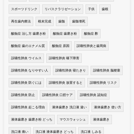
スポーツドリンク
リバスクラリゼーション
子供
歯根
再生歯内療法
根未完成
歯髄
歯髄壊死
酸蝕症 治し方 歯磨き粉
酸蝕症 歯磨き粉
酸蝕症 酢
酸蝕症 歯のエナメル質
酸蝕症 原因
誤嚥性肺炎と歯周病
誤嚥性肺炎 ウイルス
誤嚥性肺炎 嚥下障害
誤嚥性肺炎 なりやすい人
誤嚥性肺炎 寝たきり
誤嚥性肺炎 脳梗塞
誤嚥性肺炎 防ぐには
誤嚥性肺炎 放置すると
誤嚥性肺炎 リスク
誤嚥性肺炎 防止
誤嚥性肺炎 口腔ケア
誤嚥性肺炎 認知症
誤嚥性肺炎 起こる理由
液体歯磨き 洗口液 違い
液体歯磨き 使い方
液体歯磨き 歯磨き粉 どっち
マウスウォッシュ
液体歯磨き
洗口液 痛い
洗口液 液体歯磨き どっち
洗口液 しみる