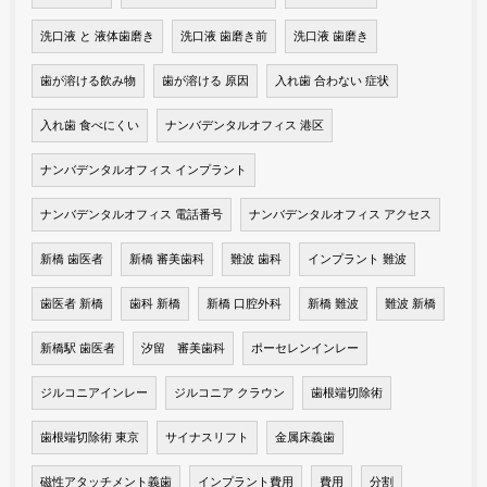
洗口液 と 液体歯磨き
洗口液 歯磨き前
洗口液 歯磨き
歯が溶ける飲み物
歯が溶ける 原因
入れ歯 合わない 症状
入れ歯 食べにくい
ナンバデンタルオフィス 港区
ナンバデンタルオフィス インプラント
ナンバデンタルオフィス 電話番号
ナンバデンタルオフィス アクセス
新橋 歯医者
新橋 審美歯科
難波 歯科
インプラント 難波
歯医者 新橋
歯科 新橋
新橋 口腔外科
新橋 難波
難波 新橋
新橋駅 歯医者
汐留 審美歯科
ポーセレンインレー
ジルコニアインレー
ジルコニア クラウン
歯根端切除術
歯根端切除術 東京
サイナスリフト
金属床義歯
磁性アタッチメント義歯
インプラント費用
費用
分割