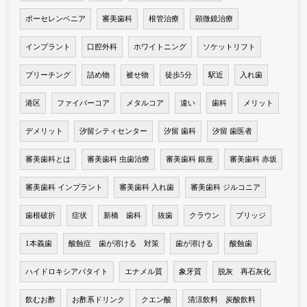
ポーセレンベニア
審美歯科
根管治療
顕微鏡治療
インプラント
口腔外科
ホワイトニング
ソケットリフト
ブリーチング
詰め物
被せ物
徒歩5分
駅近
入れ歯
港区
ファイバーコア
メタルコア
違い
歯科
メリット
デメリット
汐留シティセンター
汐留 歯科
汐留 歯医者
審美歯科とは
審美歯科 虫歯治療
審美歯科 銀座
審美歯科 赤坂
審美歯科 インプラント
審美歯科 入れ歯
審美歯科 ジルコニア
歯根破折
症状
新橋 歯科
抜歯
クラウン
ブリッジ
1本義歯
酸蝕症 歯が溶ける 対策
歯が溶ける
酸蝕歯
ハイドロキシアパタイト
エナメル質
象牙質
脱灰 再石灰化
飲むお酢
お酢系ドリンク
クエン酸
清涼飲料 炭酸飲料