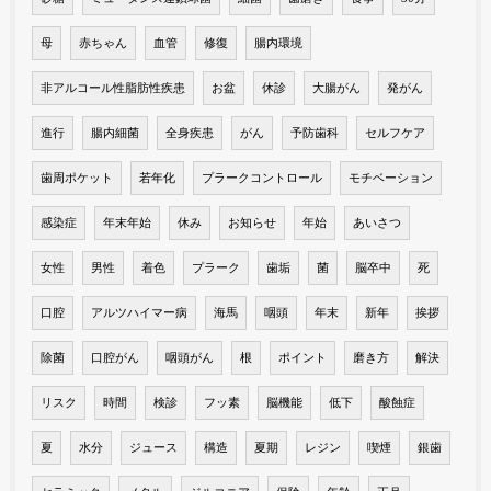
母
赤ちゃん
血管
修復
腸内環境
非アルコール性脂肪性疾患
お盆
休診
大腸がん
発がん
進行
腸内細菌
全身疾患
がん
予防歯科
セルフケア
歯周ポケット
若年化
プラークコントロール
モチベーション
感染症
年末年始
休み
お知らせ
年始
あいさつ
女性
男性
着色
プラーク
歯垢
菌
脳卒中
死
口腔
アルツハイマー病
海馬
咽頭
年末
新年
挨拶
除菌
口腔がん
咽頭がん
根
ポイント
磨き方
解決
リスク
時間
検診
フッ素
脳機能
低下
酸蝕症
夏
水分
ジュース
構造
夏期
レジン
喫煙
銀歯