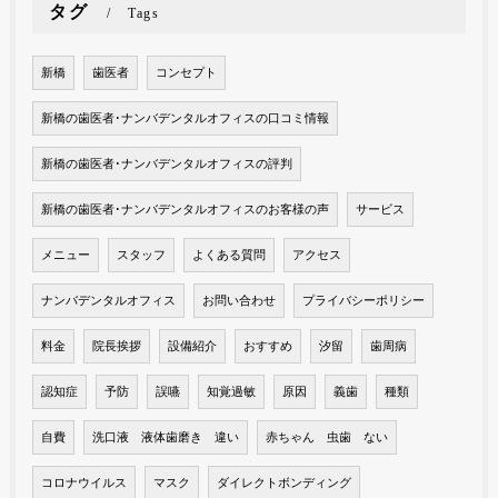
タグ
Tags
新橋
歯医者
コンセプト
新橋の歯医者･ナンバデンタルオフィスの口コミ情報
新橋の歯医者･ナンバデンタルオフィスの評判
新橋の歯医者･ナンバデンタルオフィスのお客様の声
サービス
メニュー
スタッフ
よくある質問
アクセス
ナンバデンタルオフィス
お問い合わせ
プライバシーポリシー
料金
院長挨拶
設備紹介
おすすめ
汐留
歯周病
認知症
予防
誤嚥
知覚過敏
原因
義歯
種類
自費
洗口液 液体歯磨き 違い
赤ちゃん 虫歯 ない
コロナウイルス
マスク
ダイレクトボンディング