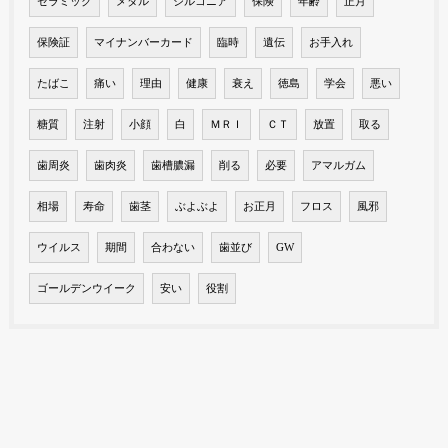
セラミック
メタル
ジルコニア
保険
年齢
正月
保険証
マイナンバーカード
臨時
遺伝
お手入れ
たばこ
痛い
理由
健康
衰え
徳島
学会
悪い
糖質
注射
小顔
白
ＭＲＩ
ＣＴ
放置
取る
歯周炎
歯肉炎
歯槽膿漏
削る
必要
アマルガム
相場
寿命
歯茎
ぶよぶよ
お正月
フロス
風邪
ウイルス
期間
合わない
歯並び
GW
ゴールデンウイーク
安い
役割