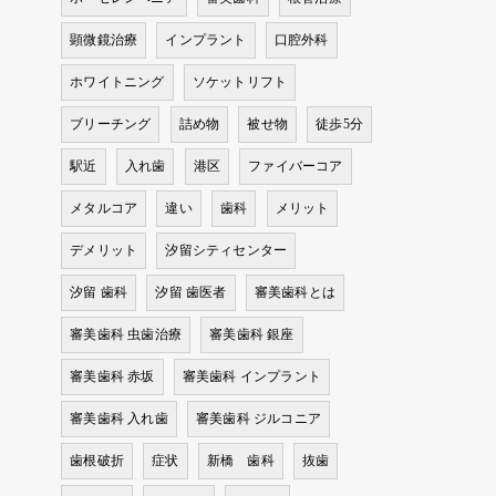
顕微鏡治療
インプラント
口腔外科
ホワイトニング
ソケットリフト
ブリーチング
詰め物
被せ物
徒歩5分
駅近
入れ歯
港区
ファイバーコア
メタルコア
違い
歯科
メリット
デメリット
汐留シティセンター
汐留 歯科
汐留 歯医者
審美歯科とは
審美歯科 虫歯治療
審美歯科 銀座
審美歯科 赤坂
審美歯科 インプラント
審美歯科 入れ歯
審美歯科 ジルコニア
歯根破折
症状
新橋 歯科
抜歯