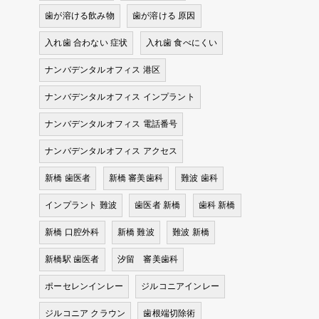
歯が溶ける飲み物
歯が溶ける 原因
入れ歯 合わない 症状
入れ歯 食べにくい
ナンバデンタルオフィス 港区
ナンバデンタルオフィス インプラント
ナンバデンタルオフィス 電話番号
ナンバデンタルオフィス アクセス
新橋 歯医者
新橋 審美歯科
難波 歯科
インプラント 難波
歯医者 新橋
歯科 新橋
新橋 口腔外科
新橋 難波
難波 新橋
新橋駅 歯医者
汐留 審美歯科
ポーセレンインレー
ジルコニアインレー
ジルコニア クラウン
歯根端切除術