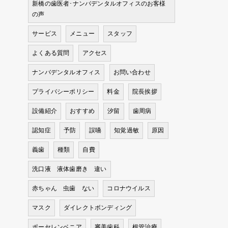
新橋の歯医者･ナンバデンタルオフィスのお客様
の声
サービス
メニュー
スタッフ
よくある質問
アクセス
ナンバデンタルオフィス
お問い合わせ
プライバシーポリシー
料金
院長挨拶
設備紹介
おすすめ
汐留
歯周病
認知症
予防
誤嚥
知覚過敏
原因
義歯
種類
自費
洗口液 液体歯磨き 違い
赤ちゃん 虫歯 ない
コロナウイルス
マスク
ダイレクトボンディング
ポーセレンベニア
審美歯科
根管治療