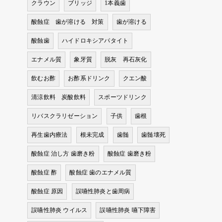
クラウン
ブリッジ
1本義歯
酸蝕症 歯が溶ける 対策
歯が溶ける
酸蝕歯
ハイドロキシアパタイト
エナメル質
象牙質
脱灰 再石灰化
飲むお酢
お酢系ドリンク
クエン酸
清涼飲料 炭酸飲料
スポーツドリンク
リバスクラリゼーション
子供
歯根
再生歯内療法
根未完成
歯髄
歯髄壊死
酸蝕症 治し方 歯磨き粉
酸蝕症 歯磨き粉
酸蝕症 酢
酸蝕症 歯のエナメル質
酸蝕症 原因
誤嚥性肺炎と歯周病
誤嚥性肺炎 ウイルス
誤嚥性肺炎 嚥下障害