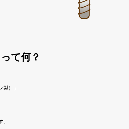
トって何？
ン製）」
す。