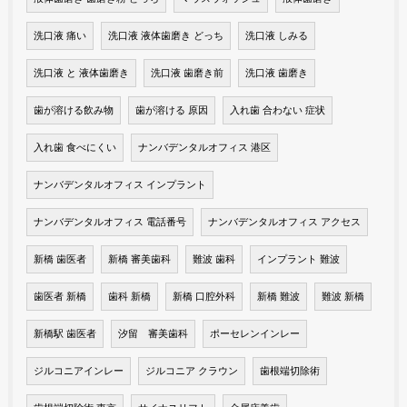
洗口液 痛い
洗口液 液体歯磨き どっち
洗口液 しみる
洗口液 と 液体歯磨き
洗口液 歯磨き前
洗口液 歯磨き
歯が溶ける飲み物
歯が溶ける 原因
入れ歯 合わない 症状
入れ歯 食べにくい
ナンバデンタルオフィス 港区
ナンバデンタルオフィス インプラント
ナンバデンタルオフィス 電話番号
ナンバデンタルオフィス アクセス
新橋 歯医者
新橋 審美歯科
難波 歯科
インプラント 難波
歯医者 新橋
歯科 新橋
新橋 口腔外科
新橋 難波
難波 新橋
新橋駅 歯医者
汐留 審美歯科
ポーセレンインレー
ジルコニアインレー
ジルコニア クラウン
歯根端切除術