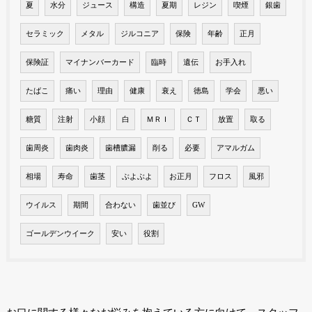
夏
水分
ジュース
構造
夏期
レジン
喫煙
銀歯
セラミック
メタル
ジルコニア
保険
年齢
正月
保険証
マイナンバーカード
臨時
遺伝
お手入れ
たばこ
痛い
理由
健康
衰え
徳島
学会
悪い
糖質
注射
小顔
白
ＭＲＩ
ＣＴ
放置
取る
歯周炎
歯肉炎
歯槽膿漏
削る
必要
アマルガム
相場
寿命
歯茎
ぶよぶよ
お正月
フロス
風邪
ウイルス
期間
合わない
歯並び
GW
ゴールデンウイーク
安い
役割