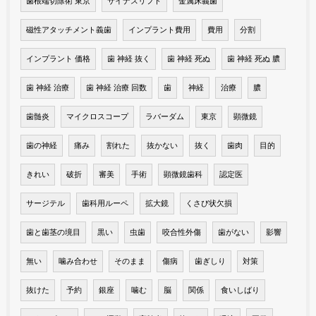
歯根端切除術 東京
サイナスリフト
金属床義歯
磁性アタッチメント義歯
インプラント費用
費用
分割
インプラント 価格
歯 神経 抜く
歯 神経 死ぬ
歯 神経 死ぬ 膿
歯 神経 治療
歯 神経 治療 回数
歯
神経
治療
膿
歯髄炎
マイクロスコープ
ラバーダム
東京
顕微鏡
歯の神経
痛み
割れた
抜かない
抜く
歯肉
目的
きれい
破折
審美
手術
顕微鏡歯科
認定医
サージテル
歯科用ルーペ
拡大鏡
くさび状欠損
歯と歯茎の境目
黒い
虫歯
咬合性外傷
歯がない
影響
無い
噛み合わせ
そのまま
傷病
歯ぎしり
対策
抜けた
予約
銀座
噛む
脳
関係
食いしばり