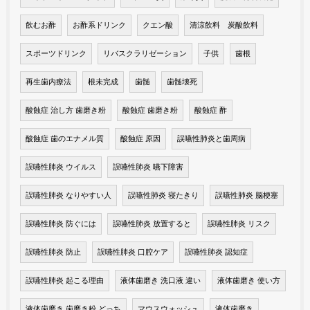
飲むお酢
お酢系ドリンク
クエン酸
清涼飲料 炭酸飲料
スポーツドリンク
リバスクラリゼーション
子供
歯根
再生歯内療法
根未完成
歯髄
歯髄壊死
酸蝕症 治し方 歯磨き粉
酸蝕症 歯磨き粉
酸蝕症 酢
酸蝕症 歯のエナメル質
酸蝕症 原因
誤嚥性肺炎と歯周病
誤嚥性肺炎 ウイルス
誤嚥性肺炎 嚥下障害
誤嚥性肺炎 なりやすい人
誤嚥性肺炎 寝たきり
誤嚥性肺炎 脳梗塞
誤嚥性肺炎 防ぐには
誤嚥性肺炎 放置すると
誤嚥性肺炎 リスク
誤嚥性肺炎 防止
誤嚥性肺炎 口腔ケア
誤嚥性肺炎 認知症
誤嚥性肺炎 起こる理由
液体歯磨き 洗口液 違い
液体歯磨き 使い方
液体歯磨き 歯磨き粉 どっち
マウスウォッシュ
液体歯磨き