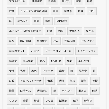
マウスピース
8020運動
高齢者
抜いた
唾液
再発
砂糖
ミュータンス連鎖球菌
細菌
歯磨き
食事
30分
母
赤ちゃん
血管
修復
腸内環境
非アルコール性脂肪性疾患
お盆
休診
大腸がん
発がん
進行
腸内細菌
全身疾患
がん
予防歯科
セルフケア
歯周ポケット
若年化
プラークコントロール
モチベーション
感染症
年末年始
休み
お知らせ
年始
あいさつ
女性
男性
着色
プラーク
歯垢
菌
脳卒中
死
口腔
アルツハイマー病
海馬
咽頭
年末
新年
挨拶
除菌
口腔がん
咽頭がん
根
ポイント
磨き方
解決
リスク
時間
検診
フッ素
脳機能
低下
酸蝕症