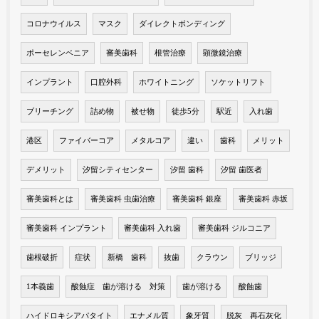
コロナウイルス
マスク
ダイレクトボンディング
ポーセレンベニア
審美歯科
根管治療
顕微鏡治療
インプラント
口腔外科
ホワイトニング
ソケットリフト
ブリーチング
詰め物
被せ物
徒歩5分
駅近
入れ歯
港区
ファイバーコア
メタルコア
違い
歯科
メリット
デメリット
汐留シティセンター
汐留 歯科
汐留 歯医者
審美歯科とは
審美歯科 虫歯治療
審美歯科 銀座
審美歯科 赤坂
審美歯科 インプラント
審美歯科 入れ歯
審美歯科 ジルコニア
歯根破折
症状
新橋 歯科
抜歯
クラウン
ブリッジ
1本義歯
酸蝕症 歯が溶ける 対策
歯が溶ける
酸蝕歯
ハイドロキシアパタイト
エナメル質
象牙質
脱灰 再石灰化