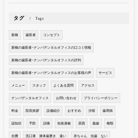
タグ
Tags
新橋
歯医者
コンセプト
新橋の歯医者･ナンバデンタルオフィスの口コミ情報
新橋の歯医者･ナンバデンタルオフィスの評判
新橋の歯医者･ナンバデンタルオフィスのお客様の声
サービス
メニュー
スタッフ
よくある質問
アクセス
ナンバデンタルオフィス
お問い合わせ
プライバシーポリシー
料金
院長挨拶
設備紹介
おすすめ
汐留
歯周病
認知症
予防
誤嚥
知覚過敏
原因
義歯
種類
自費
洗口液 液体歯磨き 違い
赤ちゃん 虫歯 ない