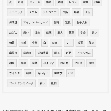
夏
水分
ジュース
構造
夏期
レジン
喫煙
銀歯
セラミック
メタル
ジルコニア
保険
年齢
正月
保険証
マイナンバーカード
臨時
遺伝
お手入れ
たばこ
痛い
理由
健康
衰え
徳島
学会
悪い
糖質
注射
小顔
白
ＭＲＩ
ＣＴ
放置
取る
歯周炎
歯肉炎
歯槽膿漏
削る
必要
アマルガム
相場
寿命
歯茎
ぶよぶよ
お正月
フロス
風邪
ウイルス
期間
合わない
歯並び
GW
ゴールデンウイーク
安い
役割