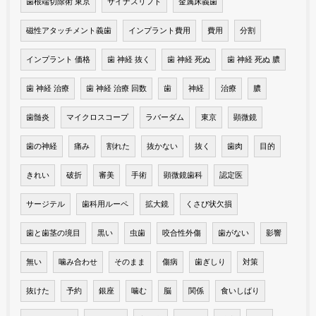
歯根端切除術 東京
サイナスリフト
金属床義歯
磁性アタッチメント義歯
インプラント費用
費用
分割
インプラント 価格
歯 神経 抜く
歯 神経 死ぬ
歯 神経 死ぬ 膿
歯 神経 治療
歯 神経 治療 回数
歯
神経
治療
膿
歯髄炎
マイクロスコープ
ラバーダム
東京
顕微鏡
歯の神経
痛み
割れた
抜かない
抜く
歯肉
目的
きれい
破折
審美
手術
顕微鏡歯科
認定医
サージテル
歯科用ルーペ
拡大鏡
くさび状欠損
歯と歯茎の境目
黒い
虫歯
咬合性外傷
歯がない
影響
無い
噛み合わせ
そのまま
傷病
歯ぎしり
対策
抜けた
予約
銀座
噛む
脳
関係
食いしばり