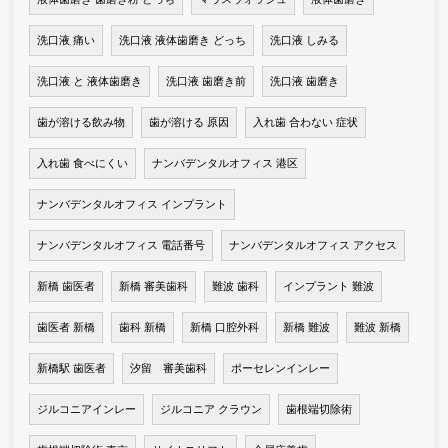
洗口液 痛い
洗口液 液体歯磨き どっち
洗口液 しみる
洗口液 と 液体歯磨き
洗口液 歯磨き前
洗口液 歯磨き
歯が溶ける飲み物
歯が溶ける 原因
入れ歯 合わない 症状
入れ歯 食べにくい
ナンバデンタルオフィス 港区
ナンバデンタルオフィス インプラント
ナンバデンタルオフィス 電話番号
ナンバデンタルオフィス アクセス
新橋 歯医者
新橋 審美歯科
難波 歯科
インプラント 難波
歯医者 新橋
歯科 新橋
新橋 口腔外科
新橋 難波
難波 新橋
新橋駅 歯医者
汐留 審美歯科
ポーセレンインレー
ジルコニアインレー
ジルコニア クラウン
歯根端切除術