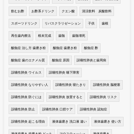
飲むお酢
お酢系ドリンク
クエン酸
清涼飲料 炭酸飲料
スポーツドリンク
リバスクラリゼーション
子供
歯根
再生歯内療法
根未完成
歯髄
歯髄壊死
酸蝕症 治し方 歯磨き粉
酸蝕症 歯磨き粉
酸蝕症 酢
酸蝕症 歯のエナメル質
酸蝕症 原因
誤嚥性肺炎と歯周病
誤嚥性肺炎 ウイルス
誤嚥性肺炎 嚥下障害
誤嚥性肺炎 なりやすい人
誤嚥性肺炎 寝たきり
誤嚥性肺炎 脳梗塞
誤嚥性肺炎 防ぐには
誤嚥性肺炎 放置すると
誤嚥性肺炎 リスク
誤嚥性肺炎 防止
誤嚥性肺炎 口腔ケア
誤嚥性肺炎 認知症
誤嚥性肺炎 起こる理由
液体歯磨き 洗口液 違い
液体歯磨き 使い方
液体歯磨き 歯磨き粉 どっち
マウスウォッシュ
液体歯磨き