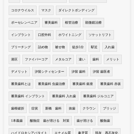
コロナウイルス
マスク
ダイレクトボンディング
ポーセレンベニア
審美歯科
根管治療
顕微鏡治療
インプラント
口腔外科
ホワイトニング
ソケットリフト
ブリーチング
詰め物
被せ物
徒歩5分
駅近
入れ歯
港区
ファイバーコア
メタルコア
違い
歯科
メリット
デメリット
汐留シティセンター
汐留 歯科
汐留 歯医者
審美歯科とは
審美歯科 虫歯治療
審美歯科 銀座
審美歯科 赤坂
審美歯科 インプラント
審美歯科 入れ歯
審美歯科 ジルコニア
歯根破折
症状
新橋 歯科
抜歯
クラウン
ブリッジ
1本義歯
酸蝕症 歯が溶ける 対策
歯が溶ける
酸蝕歯
ハイドロキシアパタイト
エナメル質
象牙質
脱灰 再石灰化