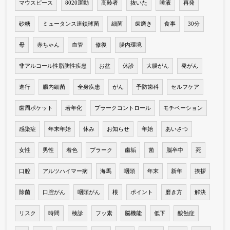
マウスピース
8020運動
高齢者
抜いた
唾液
再発
砂糖
ミュータンス連鎖球菌
細菌
歯磨き
食事
30分
母
赤ちゃん
血管
修復
腸内環境
非アルコール性脂肪性疾患
お盆
休診
大腸がん
発がん
進行
腸内細菌
全身疾患
がん
予防歯科
セルフケア
歯周ポケット
若年化
プラークコントロール
モチベーション
感染症
年末年始
休み
お知らせ
年始
あいさつ
女性
男性
着色
プラーク
歯垢
菌
脳卒中
死
口腔
アルツハイマー病
海馬
咽頭
年末
新年
挨拶
除菌
口腔がん
咽頭がん
根
ポイント
磨き方
解決
リスク
時間
検診
フッ素
脳機能
低下
酸蝕症