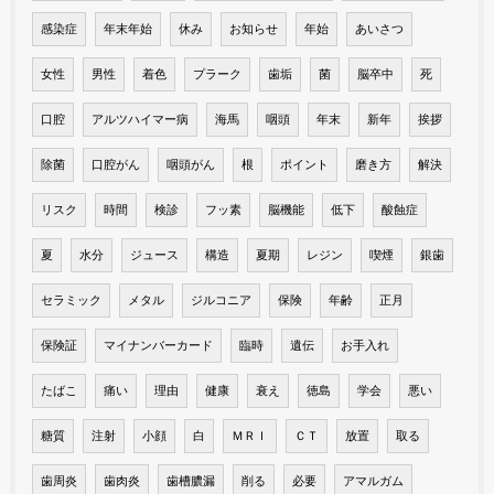
感染症
年末年始
休み
お知らせ
年始
あいさつ
女性
男性
着色
プラーク
歯垢
菌
脳卒中
死
口腔
アルツハイマー病
海馬
咽頭
年末
新年
挨拶
除菌
口腔がん
咽頭がん
根
ポイント
磨き方
解決
リスク
時間
検診
フッ素
脳機能
低下
酸蝕症
夏
水分
ジュース
構造
夏期
レジン
喫煙
銀歯
セラミック
メタル
ジルコニア
保険
年齢
正月
保険証
マイナンバーカード
臨時
遺伝
お手入れ
たばこ
痛い
理由
健康
衰え
徳島
学会
悪い
糖質
注射
小顔
白
ＭＲＩ
ＣＴ
放置
取る
歯周炎
歯肉炎
歯槽膿漏
削る
必要
アマルガム