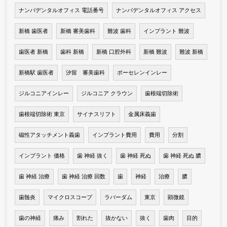
ナンバデンタルオフィス 電話番号
ナンバデンタルオフィス アクセス
新橋 歯医者
新橋 審美歯科
難波 歯科
インプラント 難波
歯医者 新橋
歯科 新橋
新橋 口腔外科
新橋 難波
難波 新橋
新橋駅 歯医者
汐留 審美歯科
ポーセレンインレー
ジルコニアインレー
ジルコニア クラウン
歯根端切除術
歯根端切除術 東京
サイナスリフト
金属床義歯
磁性アタッチメント義歯
インプラント費用
費用
分割
インプラント 価格
歯 神経 抜く
歯 神経 死ぬ
歯 神経 死ぬ 膿
歯 神経 治療
歯 神経 治療 回数
歯
神経
治療
膿
歯髄炎
マイクロスコープ
ラバーダム
東京
顕微鏡
歯の神経
痛み
割れた
抜かない
抜く
歯肉
目的