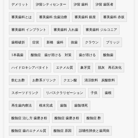
デメリット
汐留シティセンター
汐留 歯科
汐留 歯医者
審美歯科とは
審美歯科 虫歯治療
審美歯科 銀座
審美歯科 赤坂
審美歯科 インプラント
審美歯科 入れ歯
審美歯科 ジルコニア
歯根破折
症状
新橋 歯科
抜歯
クラウン
ブリッジ
1本義歯
酸蝕症 歯が溶ける 対策
歯が溶ける
酸蝕歯
ハイドロキシアパタイト
エナメル質
象牙質
脱灰 再石灰化
飲むお酢
お酢系ドリンク
クエン酸
清涼飲料 炭酸飲料
スポーツドリンク
リバスクラリゼーション
子供
歯根
再生歯内療法
根未完成
歯髄
歯髄壊死
酸蝕症 治し方 歯磨き粉
酸蝕症 歯磨き粉
酸蝕症 酢
酸蝕症 歯のエナメル質
酸蝕症 原因
誤嚥性肺炎と歯周病