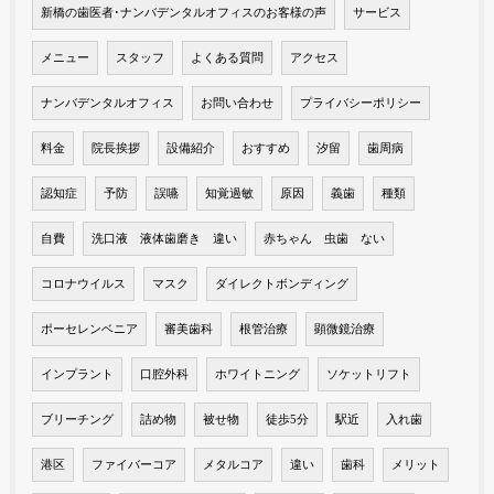
新橋の歯医者･ナンバデンタルオフィスのお客様の声
サービス
メニュー
スタッフ
よくある質問
アクセス
ナンバデンタルオフィス
お問い合わせ
プライバシーポリシー
料金
院長挨拶
設備紹介
おすすめ
汐留
歯周病
認知症
予防
誤嚥
知覚過敏
原因
義歯
種類
自費
洗口液 液体歯磨き 違い
赤ちゃん 虫歯 ない
コロナウイルス
マスク
ダイレクトボンディング
ポーセレンベニア
審美歯科
根管治療
顕微鏡治療
インプラント
口腔外科
ホワイトニング
ソケットリフト
ブリーチング
詰め物
被せ物
徒歩5分
駅近
入れ歯
港区
ファイバーコア
メタルコア
違い
歯科
メリット