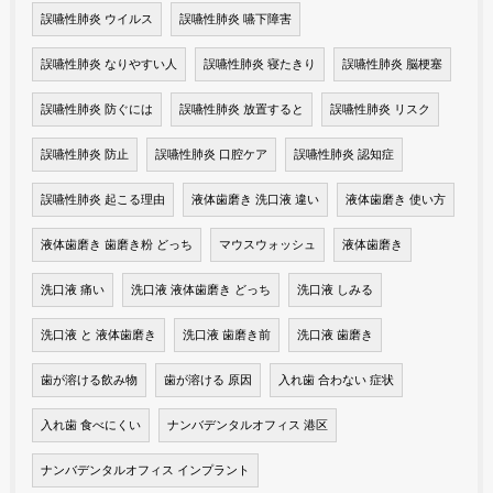
誤嚥性肺炎 ウイルス
誤嚥性肺炎 嚥下障害
誤嚥性肺炎 なりやすい人
誤嚥性肺炎 寝たきり
誤嚥性肺炎 脳梗塞
誤嚥性肺炎 防ぐには
誤嚥性肺炎 放置すると
誤嚥性肺炎 リスク
誤嚥性肺炎 防止
誤嚥性肺炎 口腔ケア
誤嚥性肺炎 認知症
誤嚥性肺炎 起こる理由
液体歯磨き 洗口液 違い
液体歯磨き 使い方
液体歯磨き 歯磨き粉 どっち
マウスウォッシュ
液体歯磨き
洗口液 痛い
洗口液 液体歯磨き どっち
洗口液 しみる
洗口液 と 液体歯磨き
洗口液 歯磨き前
洗口液 歯磨き
歯が溶ける飲み物
歯が溶ける 原因
入れ歯 合わない 症状
入れ歯 食べにくい
ナンバデンタルオフィス 港区
ナンバデンタルオフィス インプラント