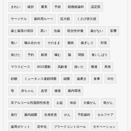
きれい
破折
審美
手術
顕微鏡歯科
認定医
サージテル
歯科用ルーペ
拡大鏡
くさび状欠損
歯と歯茎の境目
黒い
虫歯
咬合性外傷
歯がない
影響
無い
噛み合わせ
そのまま
傷病
歯ぎしり
対策
抜けた
予約
銀座
噛む
脳
関係
食いしばり
マウスピース
8020運動
高齢者
抜いた
唾液
再発
砂糖
ミュータンス連鎖球菌
細菌
歯磨き
食事
30分
母
赤ちゃん
血管
修復
腸内環境
非アルコール性脂肪性疾患
お盆
休診
大腸がん
発がん
進行
腸内細菌
全身疾患
がん
予防歯科
セルフケア
歯周ポケット
若年化
プラークコントロール
モチベーション